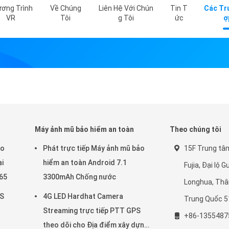
ơng Trình
Về Chúng
Liên Hệ Với Chún
Tin T
Các Tr
VR
Tôi
G Tôi
Ức
Ợ
Máy ảnh mũ bảo hiểm an toàn
Theo chúng tôi
eo
Phát trực tiếp Máy ảnh mũ bảo
15F Trung tâ
ại
hiểm an toàn Android 7.1
Fujia, Đại lộ 
265
3300mAh Chống nước
Longhua, Th
PS
4G LED Hardhat Camera
Trung Quốc 
Streaming trực tiếp PTT GPS
+86-1355487
theo dõi cho Địa điểm xây dựng