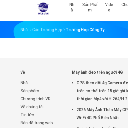
Nh
Sản Phẩ
Vide
Chư
À
M
O
Nhà
Các Trường Hợp
Trường Hợp Công Ty
về
Máy ảnh đeo trên người 4G
Nhà
GPS theo dõi 4g Camera đ
Sản phẩm
trên cơ thể trên 15 giờ ghi l
Chương trình VR
thời gian Mp4 với H.264/H.
Về chúng tôi
2026 Máy Ảnh Thân Máy G
Tin tức
Wi-Fi 4G Phổ Biến Nhất
Bản đồ trang web