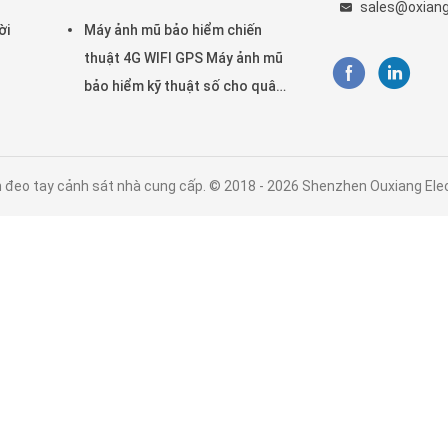
sales@oxian
mỏ đường sắt
ời
Máy ảnh mũ bảo hiểm chiến
thuật 4G WIFI GPS Máy ảnh mũ
bảo hiểm kỹ thuật số cho quân
đội Cảnh sát Swat
eo tay cảnh sát nhà cung cấp. © 2018 - 2026 Shenzhen Ouxiang Electro