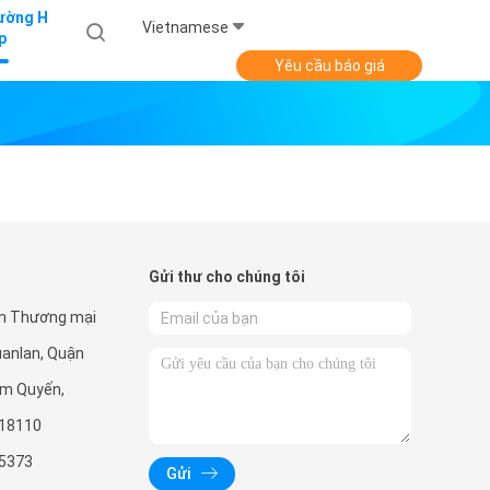
ường H
Vietnamese
p
Yêu cầu báo giá
Gửi thư cho chúng tôi
m Thương mại
Guanlan, Quận
âm Quyến,
518110
5373
Gửi