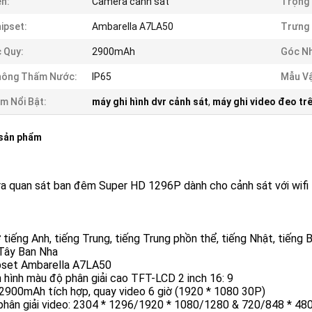
n:
Camera cảnh sát
Trọng 
ipset:
Ambarella A7LA50
Trưng 
 Quy:
2900mAh
Góc Nh
hông Thấm Nước:
IP65
Mẫu Vậ
m Nổi Bật:
máy ghi hình dvr cảnh sát
,
máy ghi video đeo tr
 sản phẩm
a quan sát ban đêm Super HD 1296P dành cho cảnh sát với wifi 
 tiếng Anh, tiếng Trung, tiếng Trung phồn thể, tiếng Nhật, tiếng 
 Tây Ban Nha
ipset Ambarella A7LA50
 hình màu độ phân giải cao TFT-LCD 2 inch 16: 9
 2900mAh tích hợp, quay video 6 giờ (1920 * 1080 30P)
 phân giải video: 2304 * 1296/1920 * 1080/1280 & 720/848 * 48