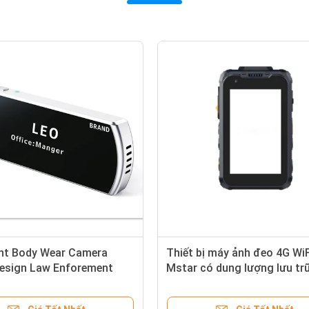
ght Body Wear Camera
Thiết bị máy ảnh đeo 4G WiF
esign Law Enforement
Mstar có dung lượng lưu tr
ecorder Có thể tùy chỉnh
32G 64G 128G 256G 512G T
hợp cho các nhiệm vụ kiểm 