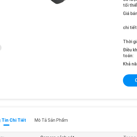
tối thi
Giá bán
chi tiế
Thời gi
Điều k
toán:
Khả nă
Tin Chi Tiết
Mô Tả Sản Phẩm