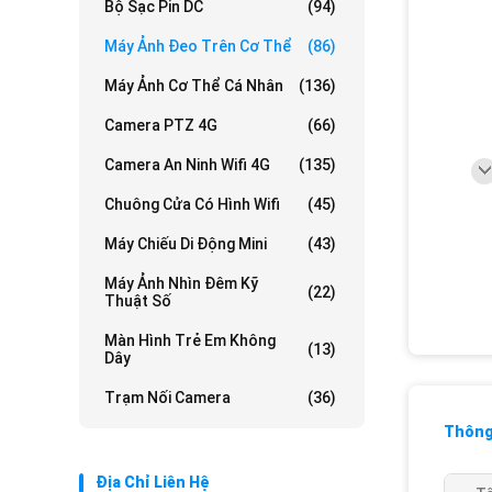
Bộ Sạc Pin DC
(94)
Máy Ảnh Đeo Trên Cơ Thể
(86)
Máy Ảnh Cơ Thể Cá Nhân
(136)
Camera PTZ 4G
(66)
Camera An Ninh Wifi 4G
(135)
Chuông Cửa Có Hình Wifi
(45)
Máy Chiếu Di Động Mini
(43)
Máy Ảnh Nhìn Đêm Kỹ
(22)
Thuật Số
Màn Hình Trẻ Em Không
(13)
Dây
Trạm Nối Camera
(36)
Thông 
Địa Chỉ Liên Hệ