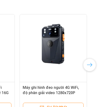
i
Máy ghi hình đeo người 4G WiFi,
Cam
ữ 16G
độ phân giải video 1280x720P
100
hích
60fps, được thiết kế để hoạt
biế
tra
động từ âm 20 đến dương 60 độ C
ngoà