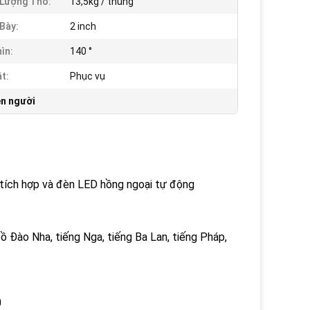
Lượng Thô:
13,5kg / thùng
Bày:
2 inch
ìn:
140 °
t:
Phục vụ
ên người
tích hợp và đèn LED hồng ngoại tự động
Bồ Đào Nha, tiếng Nga, tiếng Ba Lan, tiếng Pháp,
0