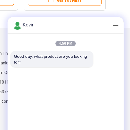
Giá Tốt Nhất
Kevin
Gửi thư cho chúng tôi
4:56 PM
m Thương mại
Good day, what product are you looking 
for?
Guanlan, Quận
âm Quyến,
518110
5373
Gửi
g.com.cn