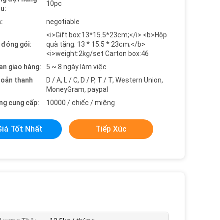
10pc
ểu:
:
negotiable
<i>Gift box:13*15.5*23cm;</i> <b>Hộp
t đóng gói:
quà tặng: 13 * 15.5 * 23cm;</b>
<i>weight:2kg/set Carton box:46
an giao hàng:
5 ~ 8 ngày làm việc
hoản thanh
D / A, L / C, D / P, T / T, Western Union,
MoneyGram, paypal
ng cung cấp:
10000 / chiếc / miệng
Giá Tốt Nhất
Tiếp Xúc