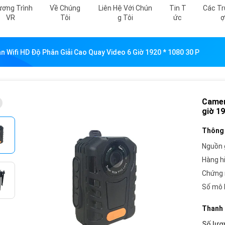
ơng Trình
Về Chúng
Liên Hệ Với Chún
Tin T
Các Tr
VR
Tôi
G Tôi
Ức
Ợ
 Wifi HD Độ Phân Giải Cao Quay Video 6 Giờ 1920 * 1080 30 P
Camer
giờ 19
Thông 
Nguồn 
Hàng h
Chứng 
Số mô 
Thanh 
Số lượ