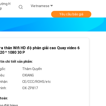
ường H
Vietnamese
p
Yêu cầu báo giá
a thân Wifi HD độ phân giải cao Quay video 6
20 * 1080 30 P
tin chi tiết sản phẩm:
gốc:
Thâm Quyến
iệu:
OXIANG
nhận:
CE/CCC/ROHS/etc
hình:
OX-ZP817
toán:
ng đặt hàng