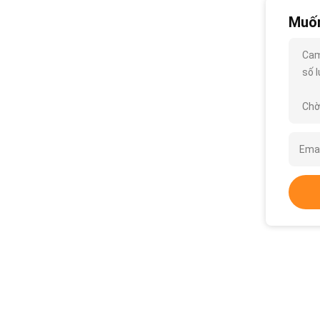
Muốn
Cam
số l
Chờ