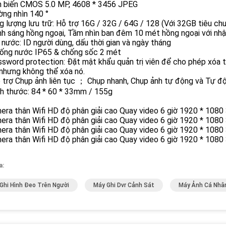
m biến CMOS 5.0 MP, 4608 * 3456 JPEG
ờng nhìn 140 °
g lượng lưu trữ: Hỗ trợ 16G / 32G / 64G / 128 (Với 32GB tiêu ch
nh sáng hồng ngoại, Tầm nhìn ban đêm 10 mét hồng ngoại với nh
 nước: ID người dùng, dấu thời gian và ngày tháng
hống nước IP65 & chống sốc 2 mét
ssword protection: Đặt mật khẩu quản trị viên để cho phép xóa
nhưng không thể xóa nó.
 trợ Chụp ảnh liên tục ； Chụp nhanh, Chụp ảnh tự động và Tự đ
ch thước: 84 * 60 * 33mm / 155g
a:
Ghi Hình Đeo Trên Người
Máy Ghi Dvr Cảnh Sát
Máy Ảnh Cá Nhâ