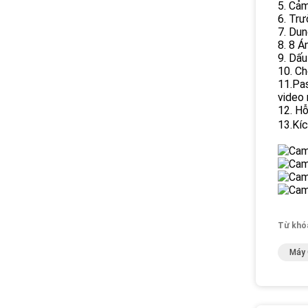
5. Cả
6. Trư
7. Dun
8. 8 Á
9. Dấu
10. C
11.Pa
video 
12. Hỗ
13.Kí
Từ khó
Máy 