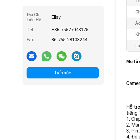
Tê
Ch
Địa Chỉ
Ellsy
Liên Hệ:
Ắc
Tel:
+86-75527043175
K
Fax:
86-755-28108244
Là
Mô tả
Tiếp xúc
Camer
Hỗ trợ
tiếng
1. Ch
2. Màn
3. Pin
4. Độ