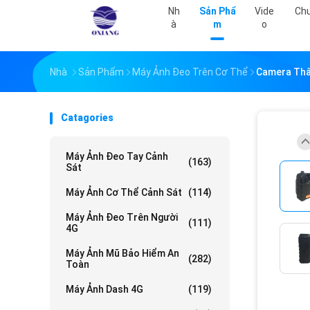
Nh
Sản Phẩ
Vide
Chư
À
M
O
Nhà
Sản Phẩm
Máy Ảnh Đeo Trên Cơ Thể
Camera Thân
Catagories
Máy Ảnh Đeo Tay Cảnh
(163)
Sát
Máy Ảnh Cơ Thể Cảnh Sát
(114)
Máy Ảnh Đeo Trên Người
(111)
4G
Máy Ảnh Mũ Bảo Hiểm An
(282)
Toàn
Máy Ảnh Dash 4G
(119)