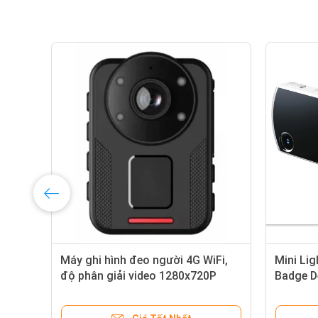
Máy ghi hình đeo người 4G WiFi,
Mini Li
độ phân giải video 1280x720P
Badge D
60fps, được thiết kế để hoạt
Video R
động từ âm 20 đến dương 60 độ C