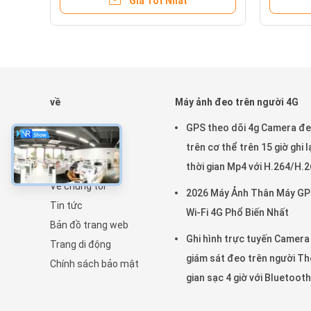
Giá Tốt Nhất
về
Máy ảnh đeo trên người 4G
Nhà
GPS theo dõi 4g Camera đ
Sản phẩm
trên cơ thể trên 15 giờ ghi l
Chương trình VR
thời gian Mp4 với H.264/H.
Về chúng tôi
2026 Máy Ảnh Thân Máy G
Tin tức
Wi-Fi 4G Phổ Biến Nhất
Bản đồ trang web
Ghi hình trực tuyến Camera
Trang di động
giám sát đeo trên người Th
Chính sách bảo mật
gian sạc 4 giờ với Bluetooth