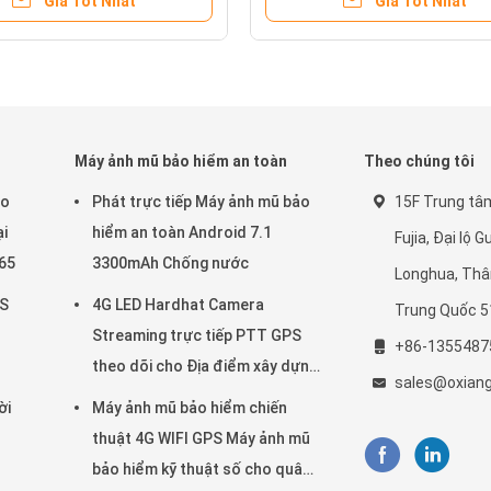
Giá Tốt Nhất
Giá Tốt Nhất
thực địa
Máy ảnh mũ bảo hiểm an toàn
Theo chúng tôi
eo
Phát trực tiếp Máy ảnh mũ bảo
15F Trung tâ
ại
hiểm an toàn Android 7.1
Fujia, Đại lộ 
265
3300mAh Chống nước
Longhua, Th
PS
4G LED Hardhat Camera
Trung Quốc 
Streaming trực tiếp PTT GPS
+86-1355487
theo dõi cho Địa điểm xây dựng
sales@oxian
mỏ đường sắt
ời
Máy ảnh mũ bảo hiểm chiến
thuật 4G WIFI GPS Máy ảnh mũ
bảo hiểm kỹ thuật số cho quân