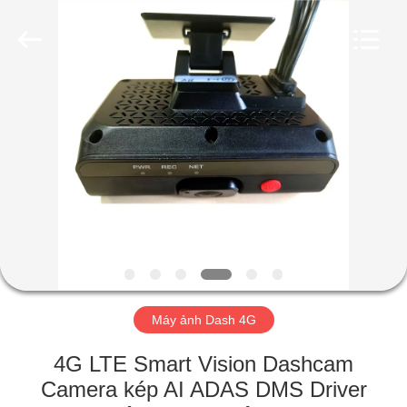
2018
-
2026
Shenzhen
Ouxiang
Electronic
Co.,
Ltd..
NHÀ
All
Rights
Reserved.
SẢN
PHẨM
VIDEO
CHƯƠNG
TRÌNH
Máy ảnh Dash 4G
VR
4G LTE Smart Vision Dashcam
Camera kép AI ADAS DMS Driver