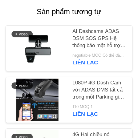
Sản phẩm tương tự
LIÊN
HỆ
AI Dashcams ADAS
VỚI
DSM SOS GPS Hệ
CHÚNG
thống bảo mật hỗ trợ
lái xe tiên tiến
TÔI
negotiable MOQ:Có thể đàm phán
LIÊN LẠC
TIN
TỨC
1080P 4G Dash Cam
với ADAS DMS tất cả
trong một Parking giám
CÁC
sát cho quản lý đội xe
110 MOQ:1
TRƯỜNG
LIÊN LẠC
HỢP
4G Hai chiều nói