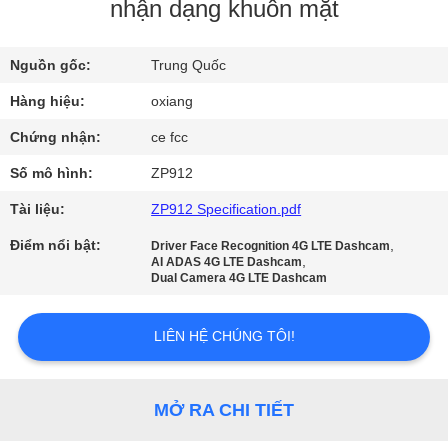
VỀ
nhận dạng khuôn mặt
CHÚNG
Nguồn gốc:
Trung Quốc
TÔI
Hàng hiệu:
oxiang
CHUYẾN
Chứng nhận:
ce fcc
THAM
Số mô hình:
ZP912
QUAN
Tài liệu:
ZP912 Specification.pdf
NHÀ
Điểm nổi bật:
,
Driver Face Recognition 4G LTE Dashcam
MÁY
,
AI ADAS 4G LTE Dashcam
Dual Camera 4G LTE Dashcam
KIỂM
LIÊN HỆ CHÚNG TÔI!
SOÁT
CHẤT
MỞ RA CHI TIẾT
LƯỢNG