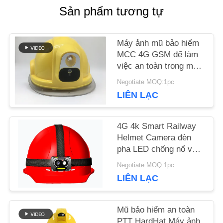
Sản phẩm tương tự
KIỂM
SOÁT
Máy ảnh mũ bảo hiểm
MCC 4G GSM để làm
CHẤT
việc an toàn trong môi
trường lạnh
LƯỢNG
Negotiate MOQ:1pc
LIÊN LẠC
LIÊN
4G 4k Smart Railway
Helmet Camera đèn
HỆ
pha LED chống nổ với
VỚI
camera chống rung
Negotiate MOQ:1pc
LIÊN LẠC
CHÚNG
TÔI
Mũ bảo hiểm an toàn
PTT HardHat Máy ảnh