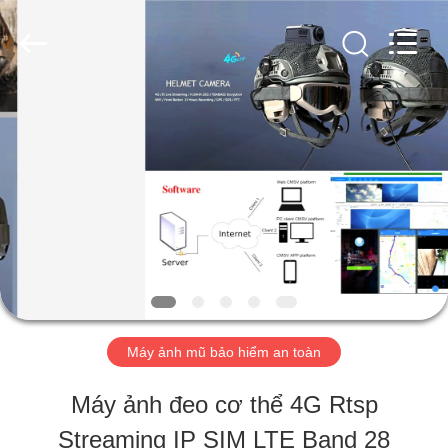
©
2018
-
2026
Shenzhen
Ouxiang
NHÀ
Electronic
Co.,
Ltd..
All
Rights
SẢN
Reserved.
PHẨM
VIDEO
Máy ảnh mũ bảo hiểm an toàn
CHƯƠNG
Máy ảnh đeo cơ thể 4G Rtsp
TRÌNH
Streaming IP SIM LTE Band 28