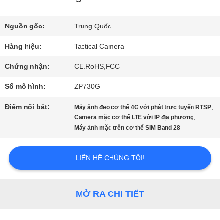
VR
Nguồn gốc:
Trung Quốc
VỀ
Hàng hiệu:
Tactical Camera
CHÚNG
Chứng nhận:
CE.RoHS,FCC
TÔI
Số mô hình:
ZP730G
Điểm nổi bật:
,
Máy ảnh đeo cơ thể 4G với phát trực tuyến RTSP
CHUYẾN
,
Camera mặc cơ thể LTE với IP địa phương
Máy ảnh mặc trên cơ thể SIM Band 28
THAM
QUAN
LIÊN HỆ CHÚNG TÔI!
NHÀ
MỞ RA CHI TIẾT
MÁY