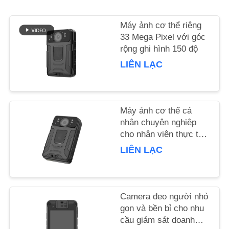
LIÊN
Máy ảnh cơ thể riêng
HỆ
33 Mega Pixel với góc
rộng ghi hình 150 độ
VỚI
LIÊN LẠC
CHÚNG
TÔI
Máy ảnh cơ thể cá
TIN
nhân chuyên nghiệp
cho nhân viên thực thi
TỨC
pháp luật và an ninh
LIÊN LẠC
CÁC
TRƯỜNG
Camera đeo người nhỏ
HỢP
gọn và bền bỉ cho nhu
cầu giám sát doanh