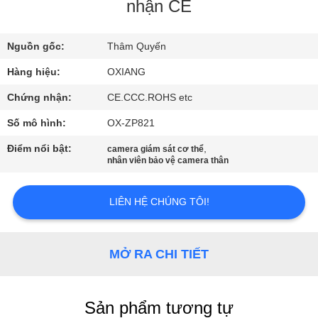
VỀ
nhận CE
CHÚNG
Nguồn gốc:
Thâm Quyến
TÔI
Hàng hiệu:
OXIANG
CHUYẾN
Chứng nhận:
CE.CCC.ROHS etc
THAM
Số mô hình:
OX-ZP821
QUAN
Điểm nổi bật:
,
camera giám sát cơ thể
nhân viên bảo vệ camera thân
NHÀ
MÁY
LIÊN HỆ CHÚNG TÔI!
KIỂM
MỞ RA CHI TIẾT
SOÁT
CHẤT
LƯỢNG
Sản phẩm tương tự