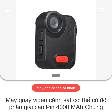
2018
-
2026
Shenzhen
Ouxiang
Electronic
Co.,
Ltd..
NHÀ
All
Rights
Reserved.
SẢN
PHẨM
VIDEO
CHƯƠNG
TRÌNH
Máy ảnh cơ thể cá nhân
VR
Máy quay video cảnh sát cơ thể có độ
phân giải cao Pin 4000 MAh Chứng