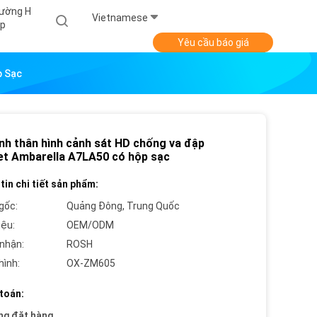
ường H
Vietnamese
p
Yêu cầu báo giá
p Sạc
nh thân hình cảnh sát HD chống va đập
et Ambarella A7LA50 có hộp sạc
tin chi tiết sản phẩm:
gốc:
Quảng Đông, Trung Quốc
iệu:
OEM/ODM
nhận:
ROSH
hình:
OX-ZM605
toán:
ng đặt hàng