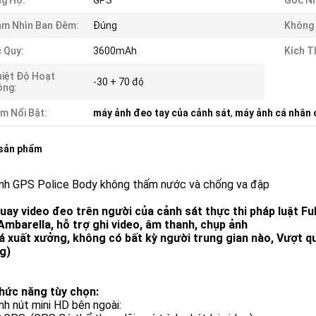
g Hộ:
GPS
Góc Nh
m Nhìn Ban Đêm:
Đúng
Không
 Quy:
3600mAh
Kích T
iệt Độ Hoạt
-30 + 70 độ
ộng:
m Nổi Bật:
máy ảnh đeo tay của cảnh sát
,
máy ảnh cá nhân 
 sản phẩm
nh GPS Police Body không thấm nước và chống va đập
uay video đeo trên người của cảnh sát thực thi pháp luật Fu
Ambarella, hỗ trợ ghi video, âm thanh, chụp ảnh
iá xuất xưởng, không có bất kỳ người trung gian nào, Vượt q
g)
hức năng tùy chọn:
h nút mini HD bên ngoài: