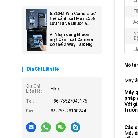
Ủn
Tầ
5.8GHZ Wifi Camera cơ
thể cảnh sát Max 256G
Ắc
Lưu trữ và Linux4.9
Chipset cho hiệu suất
Nh
AI Nhận dạng khuôn
Đ
mặt Cảnh sát Camera
cơ thể 2 Way Talk Night
Vision Hệ thống
Là
Android
Mô tả
Địa Chỉ Liên Hệ
Máy ả
Địa Chỉ
Ellsy
Liên Hệ:
Máy q
pháp 
Tel:
+86-75527043175
Với g
trưởn
Fax:
86-755-28108244
Các c
Máy ản