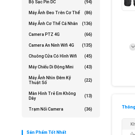
Bộ Sạc Pin DC
(94)
Máy Ảnh Đeo Trên Cơ Thể
(86)
Máy Ảnh Cơ Thể Cá Nhân
(136)
Camera PTZ 4G
(66)
Camera An Ninh Wifi 4G
(135)
Chuông Cửa Có Hình Wifi
(45)
Máy Chiếu Di Động Mini
(43)
Máy Ảnh Nhìn Đêm Kỹ
(22)
Thuật Số
Màn Hình Trẻ Em Không
(13)
Dây
Thông 
Trạm Nối Camera
(36)
Kh
Sản Phẩm Tốt Nhất