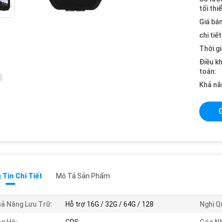
tối thi
Giá bán
chi tiế
Thời gi
Điều k
toán:
Khả nă
Tin Chi Tiết
Mô Tả Sản Phẩm
ả Năng Lưu Trữ:
Hỗ trợ 16G / 32G / 64G / 128
Nghị Q