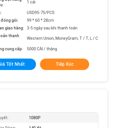
1 cái
ểu:
:
USD95-75/PCS
t đóng gói:
99 * 60 * 28cm
an giao hàng:
3-5 ngày sau khi thanh toán
hoản thanh
Western Union, MoneyGram, T / T, L / C
ng cung cấp:
5000 CÁI / tháng
Giá Tốt Nhất
Tiếp Xúc
uyết:
1080P