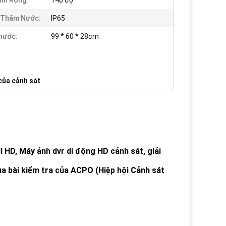
ìn Rộng:
140 độ
 Thấm Nước:
IP65
hước:
99 * 60 * 28cm
của cảnh sát
ll HD,
Máy ảnh dvr di động HD cảnh sát, giải
ua bài kiểm tra của ACPO (Hiệp hội Cảnh sát