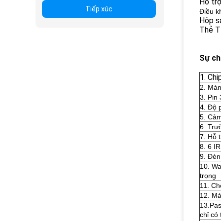
Hỗ trợ
Tiếp xúc
Điều k
Hộp s
Thẻ T
Sự ch
1. Ch
2. Màn
3. Pin
4. Độ 
5. Cảm
6. Trư
7. Hỗ 
8. 6 I
9. Đèn
10. Wa
trọng
11. Ch
12. Má
13.Pas
chỉ có