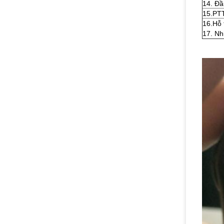
14. Đầ
15.PTT
16.Hỗ 
17. Nh