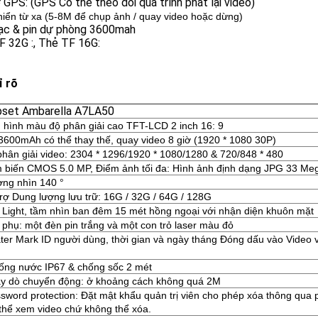
 GPS: (GPS Có thể theo dõi quá trình phát lại video)
hiển từ xa (5-8M để chụp ảnh / quay video hoặc dừng)
ạc & pin dự phòng 3600mah
F 32G :, Thẻ TF 16G:
ỉ rõ
ipset Ambarella A7LA50
 hình màu độ phân giải cao TFT-LCD 2 inch 16: 9
 3600mAh có thể thay thế, quay video 8 giờ (1920 * 1080 30P)
phân giải video: 2304 * 1296/1920 * 1080/1280 & 720/848 * 480
 biến CMOS 5.0 MP, Điểm ảnh tối đa: Hình ảnh định dạng JPG 33 Meg
ờng nhìn 140 °
trợ Dung lượng lưu trữ: 16G / 32G / 64G / 128G
R Light, tầm nhìn ban đêm 15 mét hồng ngoại với nhận diện khuôn mặt
 phụ: một đèn pin trắng và một con trỏ laser màu đỏ
ter Mark ID người dùng, thời gian và ngày tháng Đóng dấu vào Video 
ống nước IP67 & chống sốc 2 mét
y dò chuyển động: ở khoảng cách không quá 2M
sword protection: Đặt mật khẩu quản trị viên cho phép xóa thông qu
 thể xem video chứ không thể xóa.