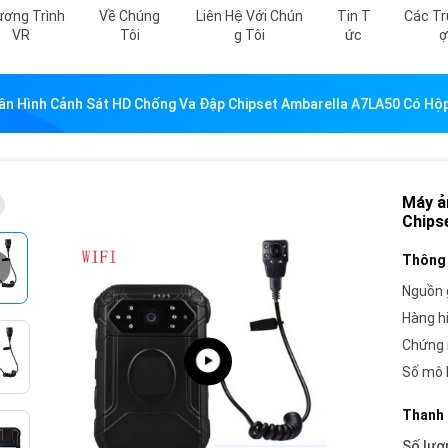
ơng Trình
Về Chúng
Liên Hệ Với Chún
Tin T
Các Tr
VR
Tôi
G Tôi
Ức
Ợ
ân Hình Cảnh Sát HD Chống Va Đập Chipset Ambarella A7LA50 Có Hộ
Máy ả
Chips
Thông 
Nguồn 
Hàng h
Chứng 
Số mô 
Thanh 
Số lượ