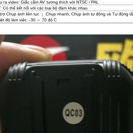
u ra video: Giắc cắm AV: tương thích với NTSC / PAL
: Có thể kết nối với các loại bộ đàm khác nhau
trợ Chụp ảnh liên tục ； Chụp nhanh, Chụp ảnh tự động và Tự động t
iệt độ làm việc: -30 ～ 70 độ C