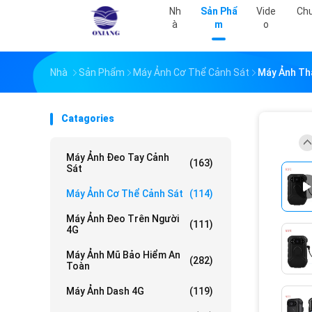
Nh
Sản Phẩ
Vide
Chư
À
M
O
Nhà
Sản Phẩm
Máy Ảnh Cơ Thể Cảnh Sát
Máy Ảnh Th
Catagories
Máy Ảnh Đeo Tay Cảnh
(163)
Sát
Máy Ảnh Cơ Thể Cảnh Sát
(114)
Máy Ảnh Đeo Trên Người
(111)
4G
Máy Ảnh Mũ Bảo Hiểm An
(282)
Toàn
Máy Ảnh Dash 4G
(119)