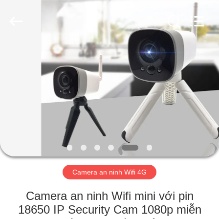
2018
-
2026
Shenzhen
Ouxiang
Electronic
Co.,
Ltd..
NHÀ
All
Rights
Reserved.
SẢN
PHẨM
VIDEO
CHƯƠNG
TRÌNH
Camera an ninh Wifi 4G
VR
Camera an ninh Wifi mini với pin
18650 IP Security Cam 1080p miễn