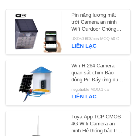
LIÊN
Pin năng lượng mặt
HỆ
trời Camera an ninh
Wifi Ourdoor Chống
VỚI
nước IP65 Camera
USD50-60$/pcs MOQ:50 CHIẾC
CHÚNG
quan sát ẩn Loại ánh
LIÊN LẠC
sáng IP
TÔI
Wifi H.264 Camera
TIN
quan sát chim Báo
động Pir Đẩy ứng dụng
TỨC
điện thoại di động Phản
negotiable MOQ:1 cái
hồi kịp thời
LIÊN LẠC
CÁC
TRƯỜNG
Tuya App TCP CMOS
HỢP
4G Wifi Camera an
ninh Hệ thống báo trộm