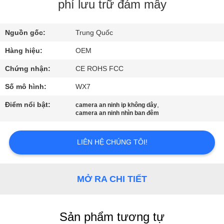
VỀ
phí lưu trữ đám mây
CHÚNG
Nguồn gốc:
Trung Quốc
TÔI
Hàng hiệu:
OEM
CHUYẾN
Chứng nhận:
CE ROHS FCC
THAM
Số mô hình:
WX7
QUAN
Điểm nổi bật:
,
camera an ninh ip không dây
camera an ninh nhìn ban đêm
NHÀ
MÁY
LIÊN HỆ CHÚNG TÔI!
KIỂM
MỞ RA CHI TIẾT
SOÁT
CHẤT
LƯỢNG
Sản phẩm tương tự